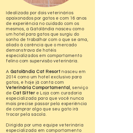
Idealizada por dois veterinários
apaixonados por gatos e com 16 anos
de experiência no cuidado com os
mesmos, a Gatolândia nasceu como
um hotel para gatos que surgiu do
sonho de trabalhar com o que se ama,
aliado à carência que o mercado
demonstrava de hotéis
especializados em comportamento
felino com supervisão veterinária.
A
Gatolândia Cat Resort
nasceu em
2014 como
um hotel exclusivo para
gatos, e hoje já conta com
Veterinária Comportamental
, serviço
de
Cat Sitter
e Loja com curadoria
especializada para que você nunca
mais precise passar pela experiência
de comprar algo que seu gato irá
trocar pela sacola.
Dirigida por uma equipe veterinária
especializada em comportamento