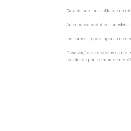
Carpete com possibilidade de refil
Acompanha protetores adesivos de
Indicamos limpeza apenas com p
Observação: os produtos na cor 
tonalidade por se tratar de um 
Co
Telefones
Horá
Seg-Sex (
(11) 2337-4179