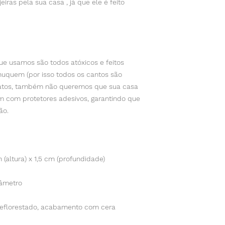
iras pela sua casa , já que ele é feito
e usamos são todos atóxicos e feitos
huquem (por isso todos os cantos são
gatos, também não queremos que sua casa
m com protetores adesivos, garantindo que
hão.
m (altura) x 1,5 cm (profundidade)
iâmetro
reflorestado, acabamento com cera