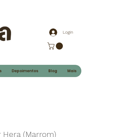
Login
s
Depoimentos
Blog
Mais
 Hera (Marrom)