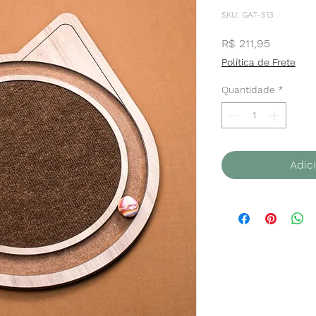
SKU: GAT-513
Preço
R$ 211,95
Política de Frete
Quantidade
*
Adic