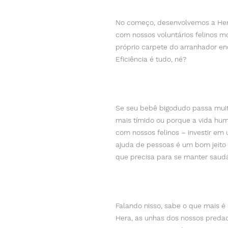
No começo, desenvolvemos a Her
com nossos voluntários felinos m
próprio carpete do arranhador e
Eficiência é tudo, né?
Se seu bebê bigodudo passa muit
mais tímido ou porque a vida hum
com nossos felinos – investir em
ajuda de pessoas é um bom jeito 
que precisa para se manter saud
Falando nisso, sabe o que mais é
Hera, as unhas dos nossos predad