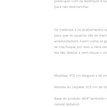
preocupar com os destroços e suje
para não desmanchar.
Os materiais e os acabamentos qu
para que os usuários não se mac
arredondados!). Assim como os 
se machuque; por isso, a Hera ve
ela não deslize e nem risque o c
Medidas: 47,5 cm (largura) x 46 c
Medida do carpete: 31,5 cm de d
Base do produto: MDF laminado 
natural (atóxica)