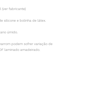
 (ver fabricante)
 silicone e bolinha de látex.
ano úmido.
marrom podem sofrer variação de
MDF laminado amadeirado.
ntato
rio
Localização
09-19h)
Av. Onze de Junho, 314