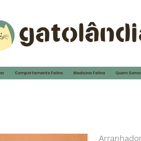
ter
Comportamento Felino
Medicina Felina
Quem Somo
Arranhador