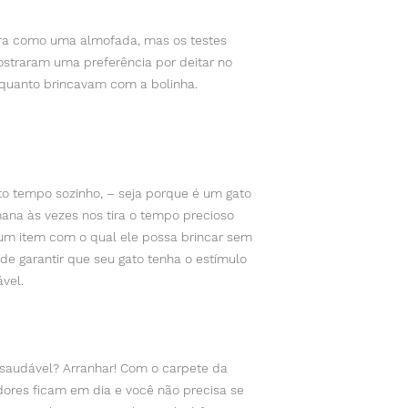
a como uma almofada, mas os testes
ostraram uma preferência por deitar no
nquanto brincavam com a bolinha.
o tempo sozinho, – seja porque é um gato
ana às vezes nos tira o tempo precioso
 um item com o qual ele possa brincar sem
de garantir que seu gato tenha o estímulo
ável.
 saudável? Arranhar! Com o carpete da
ores ficam em dia e você não precisa se