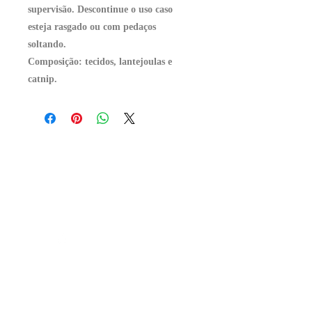
supervisão. Descontinue o uso caso
esteja rasgado ou com pedaços
soltando.
Composição: tecidos, lantejoulas e
catnip.
Contato
Telefones
(11) 2337-4179
(11) 966393351
Horário
Seg-Sex (09-19h)
Sáb-Dom (09-17h)