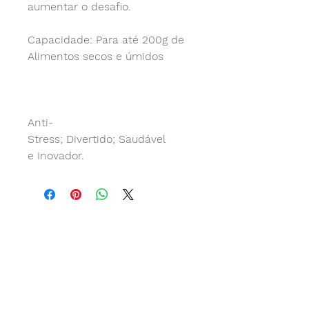
aumentar o desafio.
Capacidade: Para até 200g de
Alimentos secos e úmidos
Anti-
Stress;
Divertido;
Saudável
e
Inovador.
Contato
Telefones
(11) 2337-4179