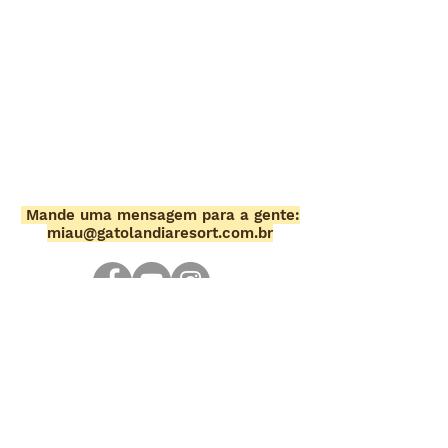
(11) 966393351
Horário
Seg-Sex (09-19h)
Sáb-Dom (09-17h)
Localização
Av. Onze de Junho, 314
Vl. Mariana,
São Paulo - SP
Mande uma mensagem para a gente:
miau@gatolandiaresort.com.br