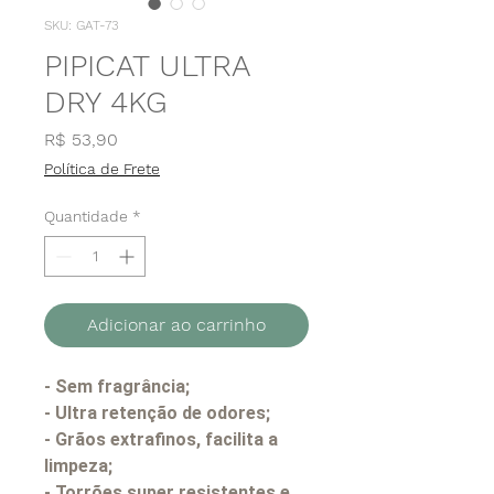
SKU: GAT-73
PIPICAT ULTRA
DRY 4KG
Preço
R$ 53,90
Política de Frete
Quantidade
*
Adicionar ao carrinho
- Sem fragrância;
- Ultra retenção de odores;
- Grãos extrafinos, facilita a
limpeza;
- Torrões super resistentes e